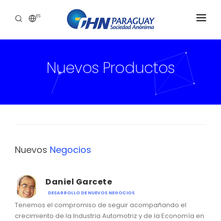
ES
INICIO
Nuevos Productos
EMPRESA
PRODUCTOS
CALIDAD
RR.HH
Nuevos
Negocios
BLOG
CONTACTO
Daniel Garcete
DESARROLLO DE NUEVOS NEGOCIOS
Tenemos el compromiso de seguir acompañando el
crecimiento de la Industria Automotriz y de la Economía en